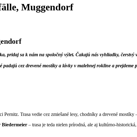
fälle, Muggendorf
gendorf
 pridaj sa k nám na spoločný výlet. Čakajú nás vyhliadky, čerstvý vz
ré padajú cez drevené mostíky a lávky v malebnej rokline a prejdeme
 obci Pernitz. Trasa vedie cez zmiešané lesy, chodníky a drevené mostík
y Biedermeier
– trasa je teda nielen prírodná, ale aj kultúrno-historic