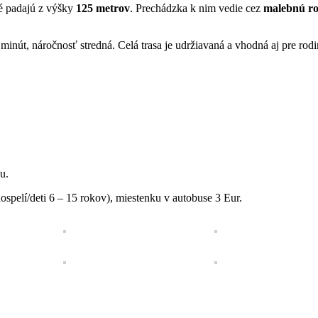
ré padajú z výšky
125 metrov
. Prechádzka k nim vedie cez
malebnú ro
inút, náročnosť stredná. Celá trasa je udržiavaná a vhodná aj pre rod
u.
spelí/deti 6 – 15 rokov), miestenku v autobuse 3 Eur.