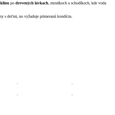
klinu
po
drevených lávkach
, mostíkoch a schodíkoch, kde voda
iny s deťmi, no vyžaduje primeranú kondíciu.