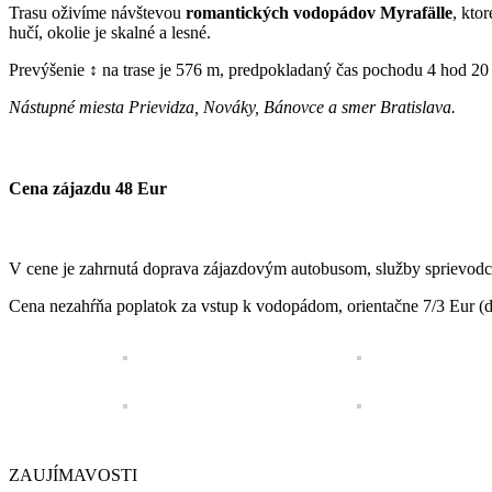
Trasu oživíme návštevou
romantických vodopádov Myrafälle
, kto
hučí, okolie je skalné a lesné.
Prevýšenie ↕ na trase je 576 m, predpokladaný čas pochodu 4 hod 20 m
Nástupné miesta Prievidza, Nováky, Bánovce a smer Bratislava.
Cena zájazdu 48 Eur
V cene je zahrnutá doprava zájazdovým autobusom, služby sprievodc
Cena nezahŕňa poplatok za vstup k vodopádom, orientačne 7/3 Eur (do
ZAUJÍMAVOSTI