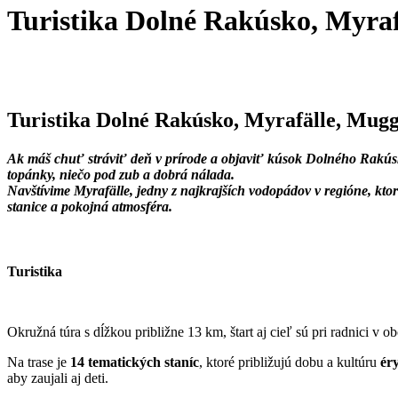
Turistika Dolné Rakúsko, Myra
Turistika Dolné Rakúsko, Myrafälle, Mug
Ak máš chuť stráviť deň v prírode a objaviť kúsok Dolného Rakúska,
topánky, niečo pod zub a dobrá nálada.
Navštívime Myrafälle, jedny z najkrajších vodopádov v regióne, kto
stanice a pokojná atmosféra.
Turistika
Okružná túra s dĺžkou približne 13 km, štart aj cieľ sú pri radnici v
Na trase je
14 tematických staníc
, ktoré približujú dobu a kultúru
ér
aby zaujali aj deti.