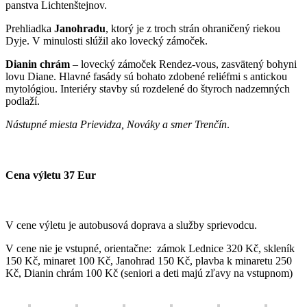
panstva Lichtenštejnov.
Prehliadka
Janohradu
, ktorý je z troch strán ohraničený riekou
Dyje. V minulosti slúžil ako lovecký zámoček.
Dianin chrám
– lovecký zámoček Rendez-vous, zasvätený bohyni
lovu Diane. Hlavné fasády sú bohato zdobené reliéfmi s antickou
mytológiou. Interiéry stavby sú rozdelené do štyroch nadzemných
podlaží.
Nástupné miesta Prievidza, Nováky a smer Trenčín
.
Cena výletu 37 Eur
V cene výletu je autobusová doprava a služby sprievodcu.
V cene nie je vstupné, orientačne: zámok Lednice 320 Kč, skleník
150 Kč, minaret 100 Kč, Janohrad 150 Kč, plavba k minaretu 250
Kč, Dianin chrám 100 Kč (seniori a deti majú zľavy na vstupnom)