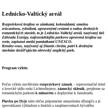
Lednicko-Valtický areál
Rozprávková krajina so zámkami, kolonádami, umelou
zrúcaninou, rybníkmi, upravenými cestami a radou drobných
romantických stavieb, to je Lednicko-Valtický areál, nazývaný tiež
Záhrada Európy, najrozsiahlejšia parkovo upravená krajina na
svete, zapísaná medzi pamiatkami UNESCO.
Rendez-vous, nazývaný aj Dianin chrám, patrí k drobným
stavbám skrášľujúcim obrovský anglický park.
Program výletu
Počas výletu navštívime
rozprávkový zámok
– reprezentačné letné
a lovecké sídlo rodu Lichtenštejnov,
zámocký skleník
, prejdeme sa
romantickým parkom
k minaretu
a doplavíme k Janohradu.
Plavba po Dyje
nám občas pripomenie amazónsku džungľu a je
sprevádzaná výkladom o histórii a zaujímavostiach bývalého