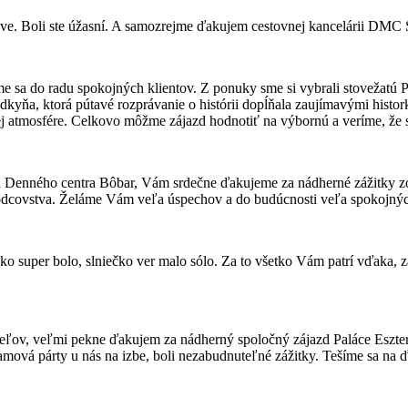
ove. Boli ste úžasní. A samozrejme ďakujem cestovnej kancelárii
e sa do radu spokojných klientov. Z ponuky sme si vybrali stovežatú Pr
kyňa, ktorá pútavé rozprávanie o histórii dopĺňala zaujímavými histor
j atmosfére. Celkovo môžme zájazd hodnotiť na výbornú a veríme, že 
 Denného centra Bôbar, Vám srdečne ďakujeme za nádherné zážitky zo
odcovstva. Želáme Vám veľa úspechov a do budúcnosti veľa spokojnýc
íčko super bolo, slniečko ver malo sólo. Za to všetko Vám patrí vďaka, 
ateľov, veľmi pekne ďakujem za nádherný spoločný zájazd Paláce Eszt
amová párty u nás na izbe, boli nezabudnuteľné zážitky. Tešíme sa na ď