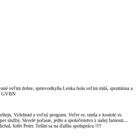
vané veľmi dobre, sprievodkyňa Lenka bola veľmi milá, spontánna a
leš, GVBN
rštejn, Vyšehrad a voľný program. Večer sv. omša v kostole sv.
služby. Skvelé počasie, jedlo a spoločenstvo z našej farnosti....
chal, šofér Peter. Teším sa na ďalšiu spoluprácu !!!!