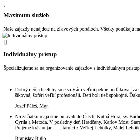
Maximum služieb
Naše zájazdy nenájdete na zľavových portáloch. Všetky ponúkajú m
Individuálny prístup
Špecializujeme sa na organizovanie zájazdov s individuálnym príst
Dobrý deň, chceli by sme sa Vám veľmi pekne poďakovať za sp
šikovná, šoféri veľkí profesionáli. Deti boli tiež spokojné. Ďa
Jozef Páleš, Mgr.
Na začiatku mája sme putovali do Čiech. Kutná Hora, sv. Barbo
Cyrila a Metoda. V posledný deň Hradčany, Karlov Most, Staré 
Prajeme krásnu jar.... ....farníci z Veľkej Lehôtky, Malej Lehôt
Branislav Bullo