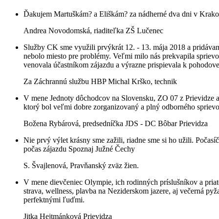
Ďakujem Martuškám? a Eliškám? za nádherné dva dni v Krak
Andrea Novodomská, riaditeľka ZŠ Lučenec
Služby CK sme využili prvýkrát 12. - 13. mája 2018 a pridávam
nebolo miesto pre problémy. Veľmi milo nás prekvapila sprievod
venovala účastníkom zájazdu a výrazne prispievala k pohodove
Za Záchrannú službu HBP Michal Krško, technik
V mene Jednoty dôchodcov na Slovensku, ZO 07 z Prievidze a
ktorý bol veľmi dobre zorganizovaný a plný odborného spriev
Božena Rybárová, predsedníčka JDS - DC Bôbar Prievidza
Nie prvý výlet krásny sme zažili, riadne sme si ho užili. Počas
počas zájazdu Spoznaj Južné Čechy
S. Švajlenová, Pravňanský zväz žien.
V mene dievčeniec Olympie, ich rodinných príslušníkov a pri
strava, wellness, plavba na Neziderskom jazere, aj večerná pyž
perfektnými ľuďmi.
Jitka Hejtmánková Prievidza