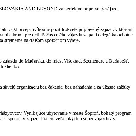
 DMC SLOVAKIA AND BEYOND za perfektne pripravený zájazd.
ahu. Od prvej chvíle sme pocítili skvele pripravený zájazd, v ktorom
kami a hrami pre deti. Počas celého zájazdu sa pani delegátka ochotne
sa stretneme na ďalšom spoločnom výlete.
 zájazdu do Maďarska, do miest Višegrad, Szentendre a Budapešť,
h klientov.
za skvelú organizáciu bez čakania, bez naháňania a za úžasne zážitky
erházyovcov. Vynikajúce ubytovanie v meste Šoproň, bohatý program,
alší spoločný zájazd. Prajem veľa takýchto super zájazdov s