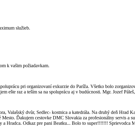
aximum služieb.
upom k vašim požiadavkam.
oluprácu pri organizovaní exkurzie do Paríža. Všetko bolo zorganizo
kujem ešte raz a teším sa na spoluprácu aj v budúcnosti. Mgr. Jozef Pá
ra, Valašský dvůr, Sedlec- kostnica a katedrála. Na druhý deň Hrad Ka
Mesto. Ďakujem cestovke DMC Slovakia za profesionálny servis a super 
ky a Hradca. Odkaz pre pani Beatku... Bolo to super!!!!!!! Sprievodca Mi